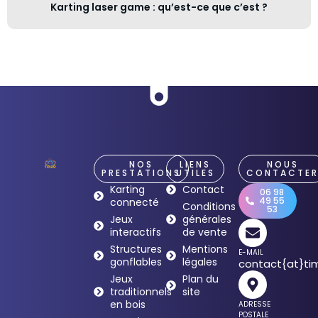
Karting laser game : qu’est-ce que c’est ?
NOS
LIENS
NOUS
PRESTATIONS
UTILES
CONTACTE
Karting
Contact
06 98
49 55
connecté
Conditions
53
Jeux
générales
interactifs
de vente
Structures
Mentions
E-MAIL
gonflables
légales
contact{at}tim
Jeux
Plan du
traditionnels
site
en bois
ADRESSE
POSTALE