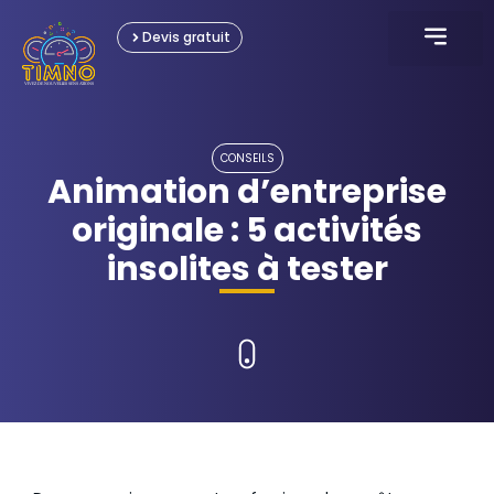
Devis gratuit
KARTING ÉLECTRIQU
JEUX INTERACTI
JEUX GONFLABL
JEUX OLYMPIAD
LOCATION ÉVÈNEME
CONSEILS
Animation d’entreprise
originale : 5 activités
insolites à tester