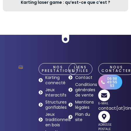
Karting laser game : qu’est-ce que c’est ?
NOS
LIENS
NOUS
PRESTATIONS
UTILES
CONTACTE
Karting
Contact
06 98
49 55
connecté
Conditions
53
Jeux
générales
interactifs
de vente
Structures
Mentions
E-MAIL
gonflables
légales
contact{at}tim
Jeux
Plan du
traditionnels
site
en bois
ADRESSE
POSTALE