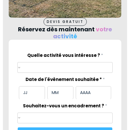
DEVIS GRATUIT
Réservez dès maintenant
votre
activité
Quelle activité vous intéresse ?
*
a
v
e
z
Date de l'évènement souhaitée *
*
-
v
o
u
s
Souhaitez-vous un encadrement ?
*
d
e
?