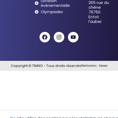
Location
265 rue du
évènementielle
chêne
Olympiades
76760
Ectot
l'auber
Copyright © TIMNO - Tous droits réservés
Réalisation :
Alexeo