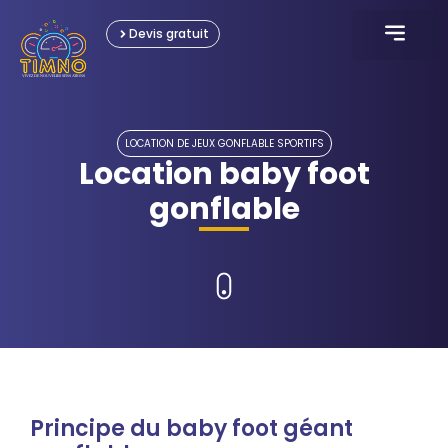
Devis gratuit
KARTING ÉLECTRIQU
JEUX INTERACTI
JEUX GONFLABL
JEUX OLYMPIAD
LOCATION ÉVÈNEME
LOCATION DE JEUX GONFLABLE SPORTIFS
Location baby foot
gonflable
Principe du baby foot géant