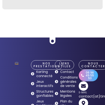
NOS
LIENS
NOUS
PRESTATIONS
UTILES
CONTACTE
Karting
Contact
06 98
49 55
connecté
Conditions
53
Jeux
générales
interactifs
de vente
Structures
Mentions
E-MAIL
gonflables
légales
contact{at}tim
Jeux
Plan du