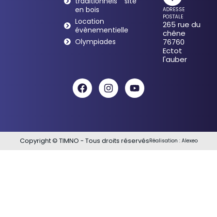
traditionnels
site
en bois
ADRESSE
POSTALE
Location
265 rue du
évènementielle
chêne
Olympiades
76760
Ectot
l'auber
Copyright © TIMNO - Tous droits réservés
Réalisation :
Alexeo