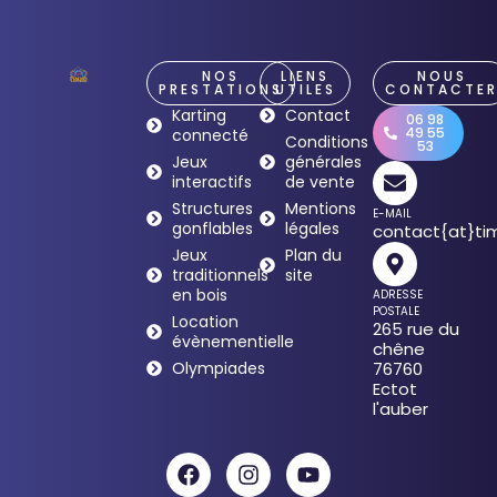
NOS
LIENS
NOUS
PRESTATIONS
UTILES
CONTACTE
Karting
Contact
06 98
49 55
connecté
Conditions
53
Jeux
générales
interactifs
de vente
Structures
Mentions
E-MAIL
gonflables
légales
contact{at}tim
Jeux
Plan du
traditionnels
site
en bois
ADRESSE
POSTALE
Location
265 rue du
évènementielle
chêne
Olympiades
76760
Ectot
l'auber