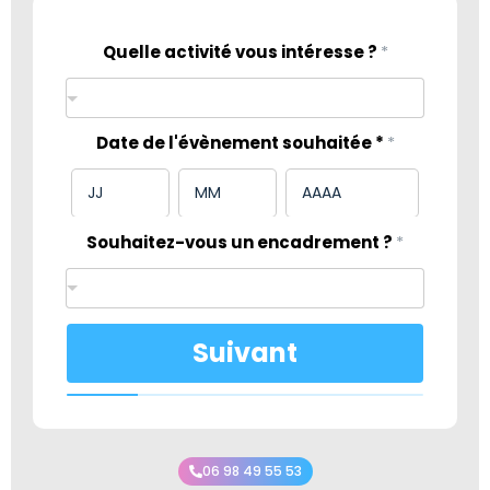
Quelle activité vous intéresse ?
*
Date de l'évènement souhaitée *
*
Souhaitez-vous un encadrement ?
*
D
Suivant
a
t
e
a
v
e
z
06 98 49 55 53