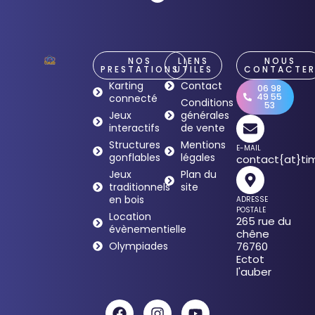
NOS
LIENS
NOUS
PRESTATIONS
UTILES
CONTACTE
Karting
Contact
06 98
49 55
connecté
Conditions
53
Jeux
générales
interactifs
de vente
Structures
Mentions
E-MAIL
gonflables
légales
contact{at}tim
Jeux
Plan du
traditionnels
site
en bois
ADRESSE
POSTALE
Location
265 rue du
évènementielle
chêne
Olympiades
76760
Ectot
l'auber