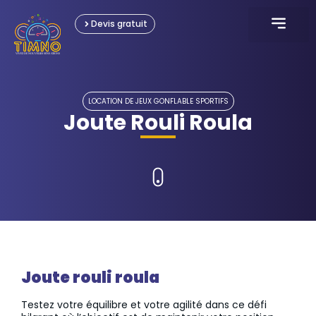
Devis gratuit
KARTING ÉLECTRIQU
JEUX INTERACTI
JEUX GONFLABL
JEUX OLYMPIAD
LOCATION ÉVÈNEME
LOCATION DE JEUX GONFLABLE SPORTIFS
Joute Rouli Roula
Joute rouli roula
Testez votre équilibre et votre agilité dans ce défi