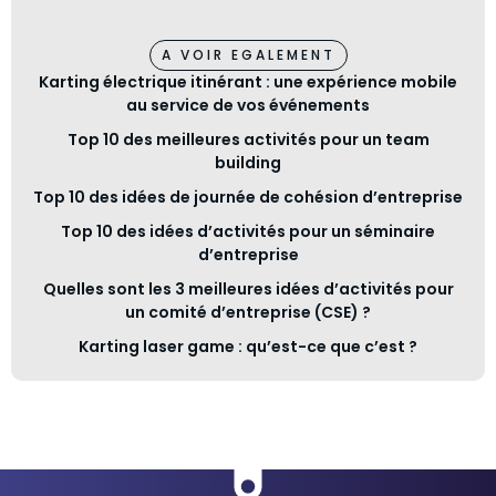
-
v
o
A VOIR EGALEMENT
u
s
Karting électrique itinérant : une expérience mobile
l
au service de vos événements
'
Top 10 des meilleures activités pour un team
é
v
building
è
Top 10 des idées de journée de cohésion d’entreprise
n
e
Top 10 des idées d’activités pour un séminaire
m
d’entreprise
e
n
Quelles sont les 3 meilleures idées d’activités pour
t
un comité d’entreprise (CSE) ?
Karting laser game : qu’est-ce que c’est ?