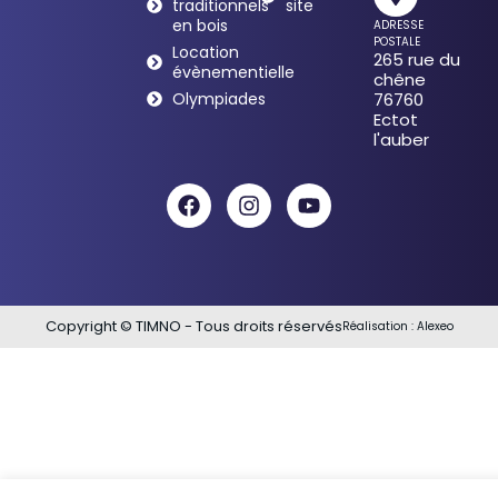
traditionnels
site
en bois
ADRESSE
POSTALE
Location
265 rue du
évènementielle
chêne
Olympiades
76760
Ectot
l'auber
Copyright © TIMNO - Tous droits réservés
Réalisation :
Alexeo