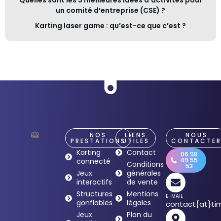
un comité d’entreprise (CSE) ?
Karting laser game : qu’est-ce que c’est ?
NOS
LIENS
NOUS
PRESTATIONS
UTILES
CONTACTE
Karting
Contact
06 98
49 55
connecté
Conditions
53
Jeux
générales
interactifs
de vente
Structures
Mentions
E-MAIL
gonflables
légales
contact{at}tim
Jeux
Plan du