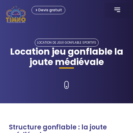
Devis gratuit
KARTING ÉLECTRIQU
JEUX INTERACTI
JEUX GONFLABL
JEUX OLYMPIAD
LOCATION ÉVÈNEME
LOCATION DE JEUX GONFLABLE SPORTIFS
Location jeu gonflable la
joute médiévale
Structure gonflable : la joute