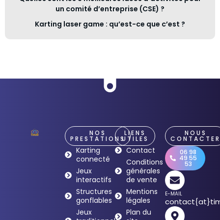
un comité d’entreprise (CSE) ?
Karting laser game : qu’est-ce que c’est ?
NOS
LIENS
NOUS
PRESTATIONS
UTILES
CONTACTE
Karting
Contact
06 98
49 55
connecté
Conditions
53
Jeux
générales
interactifs
de vente
Structures
Mentions
E-MAIL
gonflables
légales
contact{at}tim
Jeux
Plan du