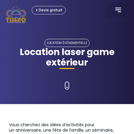
Devis gratuit
KARTING ÉLECTRIQU
JEUX INTERACTI
JEUX GONFLABL
JEUX OLYMPIAD
LOCATION ÉVÈNEME
LOCATION ÉVÈNEMENTIELLE
Location laser game
extérieur
Vous cherchez des idées d’activités pour
un anniversaire, une fête de famille, un séminaire,