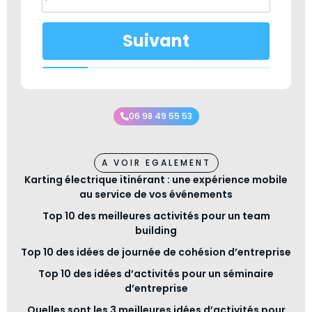
è
n
e
Suivant
m
e
n
t
v
o
06 98 49 55 53
t
r
e
A VOIR EGALEMENT
Karting électrique itinérant : une expérience mobile
au service de vos événements
Top 10 des meilleures activités pour un team
building
Top 10 des idées de journée de cohésion d’entreprise
Top 10 des idées d’activités pour un séminaire
d’entreprise
Quelles sont les 3 meilleures idées d’activités pour