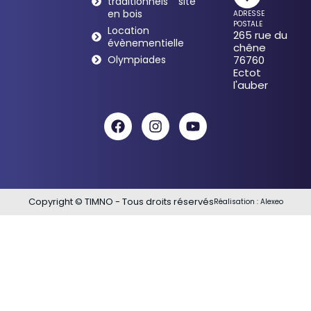
traditionnels
site
en bois
ADRESSE
POSTALE
Location
265 rue du
évènementielle
chêne
Olympiades
76760
Ectot
l'auber
Copyright © TIMNO - Tous droits réservés
Réalisation :
Alexeo