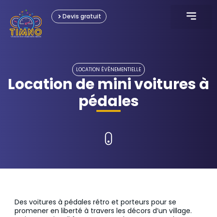
Devis gratuit
KARTING ÉLECTRIQU
JEUX INTERACTI
JEUX GONFLABL
JEUX OLYMPIAD
LOCATION ÉVÈNEME
LOCATION ÉVÈNEMENTIELLE
Location de mini voitures à
pédales
Des voitures à pédales rétro et porteurs pour se
promener en liberté à travers les décors d’un village.