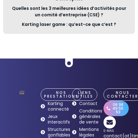
Quelles sont les 3 meilleures idées d’activités pour
un comité d’entreprise (CSE) ?
Karting laser game : qu’est-ce que c’est ?
NOS
LIENS
NOUS
PRESTATIONS
UTILES
CONTACTE
Karting
Contact
06 98
49 55
connecté
Conditions
53
Jeux
générales
interactifs
de vente
Structures
Mentions
E-MAIL
gonflables
légales
contact{at}tim