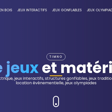
EN BOIS
JEUX INTERACTIFS
JEUX GONFLABLES
JEUX OLYMPIA
TIMNO
 jeux
et matérie
ctrique, jeux interactifs, structures gonflables, jeux traditi
location évènementielle, jeux olympiades