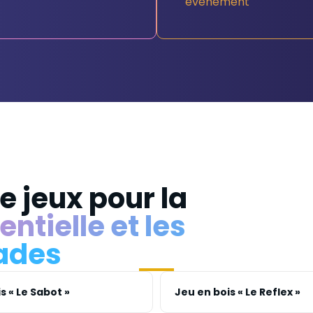
évènement
e jeux pour la
ntielle et les
ades
s « Le Sabot »
Jeu en bois « Le Reflex »