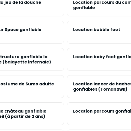
u jeu de la douche
Location parcours du co
gonflable
Air Space gonflable
Location bubble foot
tructure gonflable la
Location baby foot gonfl
 (balayette infernale)
costume de Sumo adulte
Location lancer de hache
gonflables (Tomahawk)
de château gonflable
Location parcours gonfla
il (à partir de 2 ans)