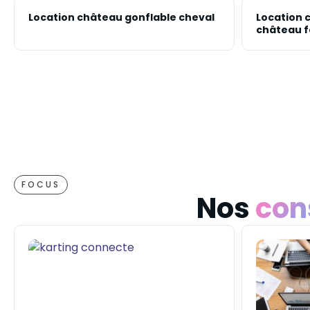
Location château gonflable cheval
Location 
château f
FOCUS
Nos
con