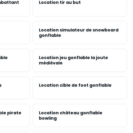
mbattant
Location tir au but
Location simulateur de snowboard
gonflable
able
Location jeu gonflable la joute
médiévale
s
Location cible de foot gonflable
ble pirate
Location château gonflable
bowling