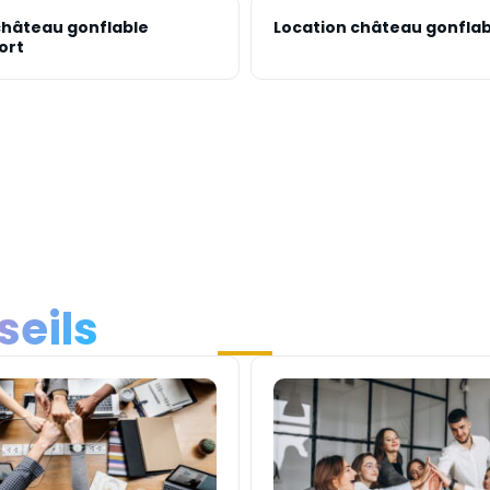
château gonflable
Location château gonflab
ort
seils