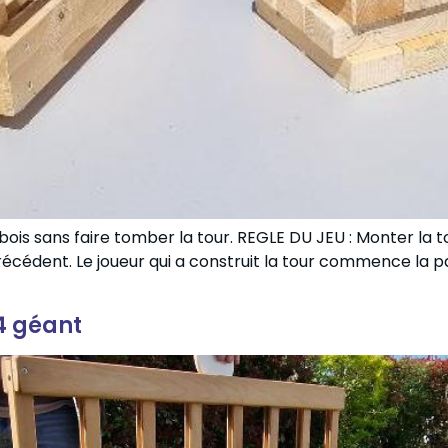
 bois sans faire tomber la tour. REGLE DU JEU : Monter la 
cédent. Le joueur qui a construit la tour commence la par
4 géant