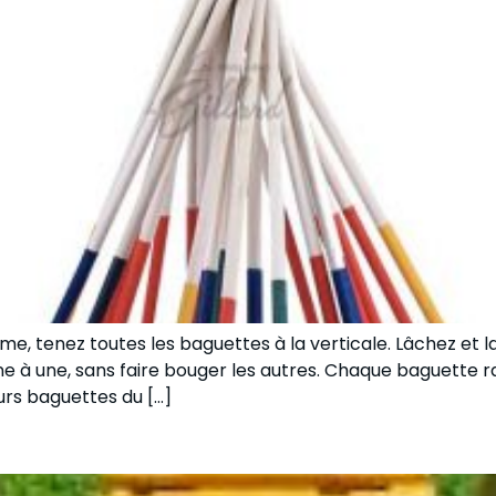
e, tenez toutes les baguettes à la verticale. Lâchez et l
e à une, sans faire bouger les autres. Chaque baguette
eurs baguettes du […]