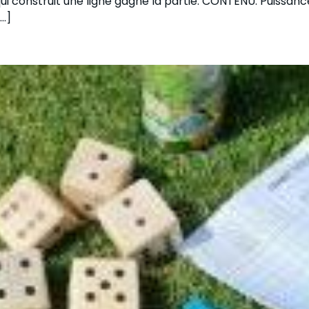
ui construit une ligne gagne la partie. CONTENU: Puissanc
…]