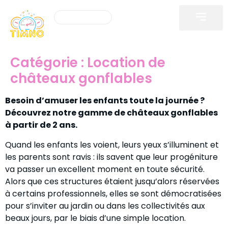
Devis gratuit
KARTING ÉLECTRIQU
JEUX INTERACTI
JEUX GONFLABL
JEUX OLYMPIAD
LOCATION ÉVÈNEME
Catégorie :
Location de
châteaux gonflables
Besoin d’amuser les enfants toute la journée ?
Découvrez notre gamme de châteaux gonflables
à partir de 2 ans.
Quand les enfants les voient, leurs yeux s’illuminent et
les parents sont ravis : ils savent que leur progéniture
va passer un excellent moment en toute sécurité.
Alors que ces structures étaient jusqu’alors réservées
à certains professionnels, elles se sont démocratisées
pour s’inviter au jardin ou dans les collectivités aux
beaux jours, par le biais d’une simple location.