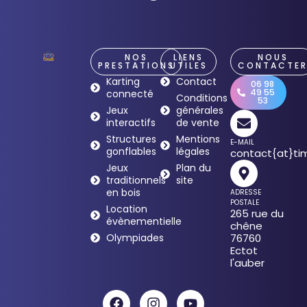
NOS
LIENS
NOUS
PRESTATIONS
UTILES
CONTACTE
Karting
Contact
06 98
49 55
connecté
Conditions
53
Jeux
générales
interactifs
de vente
Structures
Mentions
E-MAIL
gonflables
légales
contact{at}tim
Jeux
Plan du
traditionnels
site
en bois
ADRESSE
POSTALE
Location
265 rue du
évènementielle
chêne
Olympiades
76760
Ectot
l'auber